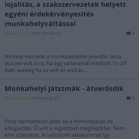
lojalitás, a szakszervezetek helyett
egyéni érdekérvényesítés
munkahelyváltással
Kovács Tünde
•
2019. február 03.
0
Néhány évtizede a munkavállalók jelentős része
büszke volt arra, ha egy vállalatnál eltöltött 15-20
évet, esetleg ha az volt az első és ...
Munkahelyi játszmák - átverősdik
Kovács Tünde
•
2019. január 25.
0
Pista harmadszor adta be a felmondását, és
elfogadták. Ő volt a legjobban meglepődve. Nem
erre számított. Az előző két alkalommal így ...