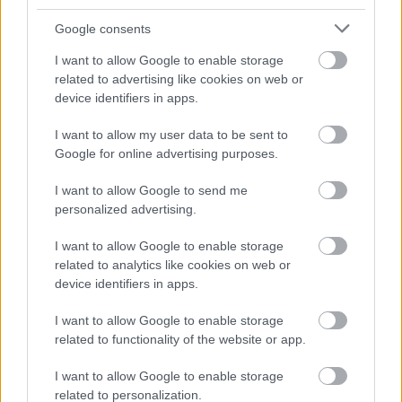
Google consents
I want to allow Google to enable storage
related to advertising like cookies on web or
device identifiers in apps.
A cégvezetői generációváltás
I want to allow my user data to be sent to
Google for online advertising purposes.
kihívásai - nyugdíjba menő
cégvezetők nehéz helyzetbe kerülő
I want to allow Google to send me
personalized advertising.
utódai
I want to allow Google to enable storage
Kovács Tünde
•
2019. február 08.
0
related to analytics like cookies on web or
device identifiers in apps.
A 20-30 éve céget irányító elsőszámú vezetők - az
I want to allow Google to enable storage
öreg rókák - érdemei elvitathatatlanok. Létrehoztak,
related to functionality of the website or app.
felfuttattak és megerősítettek ...
I want to allow Google to enable storage
related to personalization.