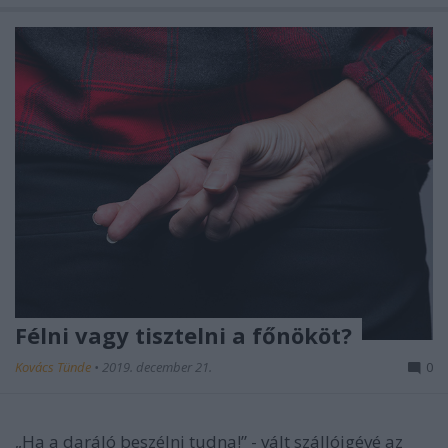
Félni vagy tisztelni a főnököt?
Kovács Tünde
•
2019. december 21.
0
„Ha a daráló beszélni tudna!” - vált szállóigévé az