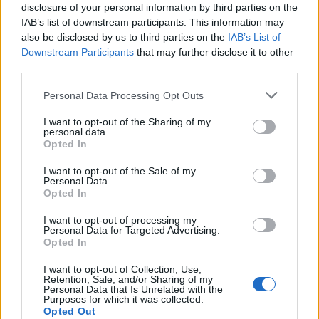
disclosure of your personal information by third parties on the
Családbarát munkahelyek nőknek és
IAB’s list of downstream participants. This information may
also be disclosed by us to third parties on the
IAB’s List of
férfiaknak – a valóság felülírja a
Downstream Participants
that may further disclose it to other
vonzó PR szöveget
third parties.
Kovács Tünde
•
2019. május 01.
1
Please note that this website/app uses one or more Google
Personal Data Processing Opt Outs
services and may gather and store information including but
not limited to your visit or usage behaviour. You may click to
I want to opt-out of the Sharing of my
personal data.
grant or deny consent to Google and its third-party tags to
Az utóbbi néhány évben megháromszorozódott a
Opted In
use your data for below specified purposes in below Google
cégektől azzal az indokkal távozók száma, hogy a
consent section.
I want to opt-out of the Sale of my
munkahely elvárásait nem tudják ...
Personal Data.
Opted In
I want to opt-out of processing my
Personal Data for Targeted Advertising.
Opted In
I want to opt-out of Collection, Use,
Retention, Sale, and/or Sharing of my
Personal Data that Is Unrelated with the
Purposes for which it was collected.
Opted Out