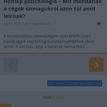
Honlap pszichológia – Mit mondanak
a cégek önmagukról azon túl amit
leírnak?
Kovács Tünde
•
2017. augusztus 19.
0
A közelmúltban lehetőségem nyílt MSPR Üzleti
Iskola egyik marketing kutatóprojektjében részt
venni. A kutatás célja a hazai és nemzetközi ...
SÜTI BEÁLLÍTÁSOK MÓDOSÍTÁSA
mobil
|
teljes