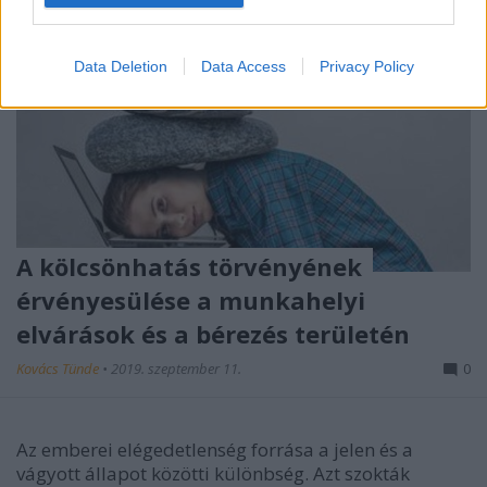
I want to allow Google to enable storage
related to security, including authentication
Data Deletion
Data Access
Privacy Policy
functionality and fraud prevention, and other
user protection.
A kölcsönhatás törvényének
érvényesülése a munkahelyi
elvárások és a bérezés területén
Kovács Tünde
•
2019. szeptember 11.
0
Az emberei elégedetlenség forrása a jelen és a
vágyott állapot közötti különbség. Azt szokták