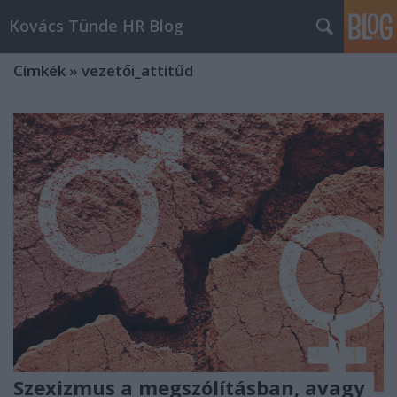
Kovács Tünde HR Blog
Címkék
»
vezetői_attitűd
Szexizmus a megszólításban, avagy