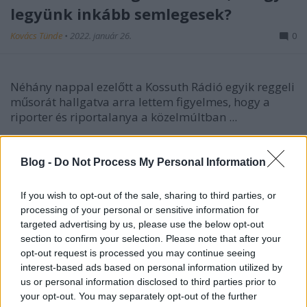
legyünk inkább semlegesek?
Kovács Tünde
•
2022. január 26.
0
Néhány nappal ezelőtt a Kossuth Rádió egyik reggeli
műsorát hallgatva arra lettem figyelmes, hogy a
riporter és riportalanya a közelmúltban ...
Blog -
Do Not Process My Personal Information
If you wish to opt-out of the sale, sharing to third parties, or
processing of your personal or sensitive information for
targeted advertising by us, please use the below opt-out
section to confirm your selection. Please note that after your
opt-out request is processed you may continue seeing
interest-based ads based on personal information utilized by
us or personal information disclosed to third parties prior to
your opt-out. You may separately opt-out of the further