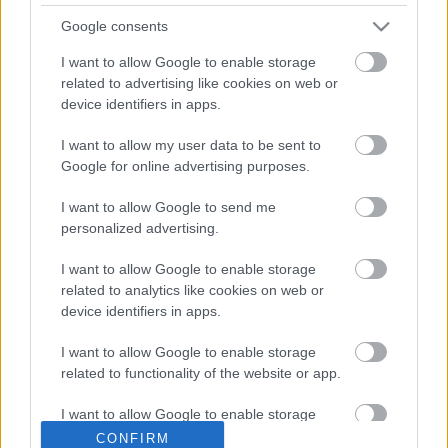
Google consents
I want to allow Google to enable storage
related to advertising like cookies on web or
device identifiers in apps.
Mikor és miért cserélnek gazdát a
I want to allow my user data to be sent to
startup cégek?
Google for online advertising purposes.
Kovács Tünde
•
2019. október 25.
0
I want to allow Google to send me
personalized advertising.
A gyors növekedés és a kockázatvállalás
I want to allow Google to enable storage
related to analytics like cookies on web or
összefüggései a startup cégek esetében
device identifiers in apps.
Nincs üzlet kockázat nélkül. - ősi ...
I want to allow Google to enable storage
related to functionality of the website or app.
I want to allow Google to enable storage
related to personalization.
CONFIRM