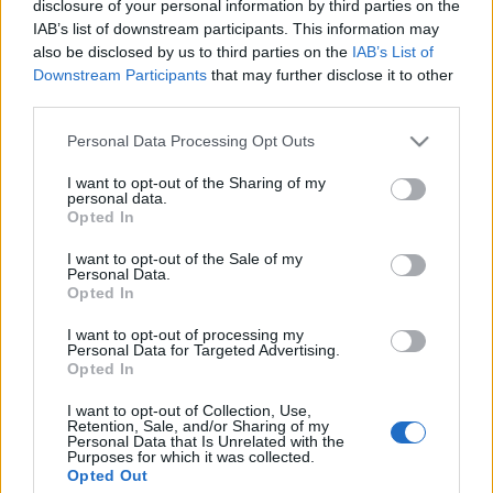
disclosure of your personal information by third parties on the
IAB’s list of downstream participants. This information may
also be disclosed by us to third parties on the
IAB’s List of
Downstream Participants
that may further disclose it to other
Félni vagy tisztelni a főnököt?
third parties.
Kovács Tünde
•
2019. december 21.
0
Please note that this website/app uses one or more Google
Personal Data Processing Opt Outs
services and may gather and store information including but
not limited to your visit or usage behaviour. You may click to
I want to opt-out of the Sharing of my
personal data.
„Ha a daráló beszélni tudna!” - vált szállóigévé az
grant or deny consent to Google and its third-party tags to
Opted In
egyik vállalatnál, mert a darálóban semmisítették
use your data for below specified purposes in below Google
meg a hibás, selejtes ...
consent section.
I want to opt-out of the Sale of my
Personal Data.
Opted In
I want to opt-out of processing my
Personal Data for Targeted Advertising.
Opted In
I want to opt-out of Collection, Use,
Retention, Sale, and/or Sharing of my
Personal Data that Is Unrelated with the
Purposes for which it was collected.
Opted Out